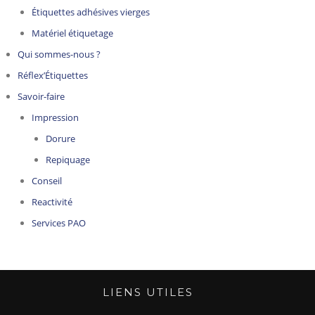
Étiquettes adhésives vierges
Matériel étiquetage
Qui sommes-nous ?
Réflex’Étiquettes
Savoir-faire
Impression
Dorure
Repiquage
Conseil
Reactivité
Services PAO
LIENS UTILES