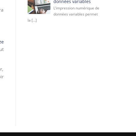
données variables
L’impression numérique de
ra
données variables permet
la
[…]
ze
ut
r,
ir