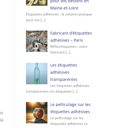
pour vos besoins en
Maine-et-Loire
Étiquettes adhésives : la solution pratique
pour vos
[…]
Fabricant d’étiquettes
adhésives – Paris
Réflex’étiquettes : votre
fabricant
[…]
Les étiquettes
adhésives
transparentes
Les étiquettes adhésives
transparentes Les étiquettes
[…]
Le pelliculage sur les
étiquettes adhésives
ns
Le pelliculage sur les
la
étiquettes adhésives Le