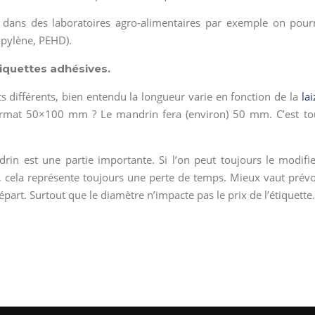
 dans des laboratoires agro-alimentaires par exemple on pour
opylène, PEHD).
iquettes adhésives.
ts différents, bien entendu la longueur varie en fonction de la
lai
 format 50×100 mm ? Le mandrin fera (environ) 50 mm. C’est to
in est une partie importante. Si l’on peut toujours le modifie
 cela représente toujours une perte de temps. Mieux vaut prévo
part. Surtout que le diamètre n’impacte pas le prix de l’étiquette.