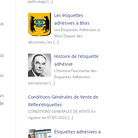
pelliculage
[…]
Les étiquettes
adhésives à Blois
us
Les Étiquettes Adhésives à
Blois Depuis des
décennies, les
[…]
40
Histoire de l’étiquette
adhésive
L’Histoire Fascinante des
en
Étiquettes Adhésives
Introduction
[…]
un
Conditions Générales de Vente de
de
Réflex’étiquettes
CONDITIONS GENERALES DE VENTE En
vigueur au 01/01/2022
[…]
Étiquettes adhésives à