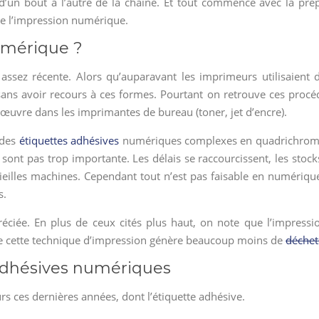
d’un bout à l’autre de la chaîne. Et tout commence avec la pré
e l’impression numérique.
umérique ?
assez récente. Alors qu’auparavant les imprimeurs utilisaient 
ns avoir recours à ces formes. Pourtant on retrouve ces procédés
uvre dans les imprimantes de bureau (toner, jet d’encre).
 des
étiquettes adhésives
numériques complexes en quadrichromie 
 sont pas trop importante. Les délais se raccourcissent, les stoc
ieilles machines. Cependant tout n’est pas faisable en numérique 
s.
réciée. En plus de ceux cités plus haut, on note que l’impres
que cette technique d’impression génère beaucoup moins de
déchet
 adhésives numériques
 ces dernières années, dont l’étiquette adhésive.