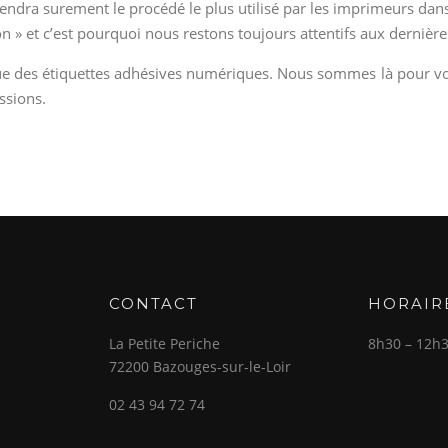
ndra surement le procédé le plus utilisé par les imprimeurs dans 
n » et c’est pourquoi nous restons toujours attentifs aux dernière
que des étiquettes adhésives numériques. Nous sommes là pour vou
ssions.
CONTACT
HORAIR
La Petite Periche
8h30 – 12h
72200 Bazouges-sur-le-Loir
02 43 94 72 74