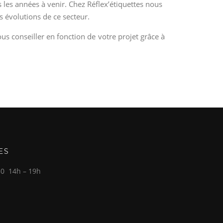
les années à venir. Chez Réflex’étiquettes nous
s évolutions de ce secteur.
s conseiller en fonction de votre projet grâce à
ES
30 14h – 19h